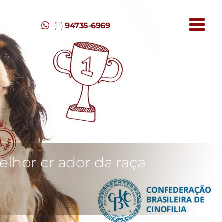
(11)
94735-6969
lhor criador da raça